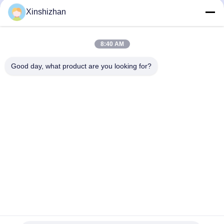
Xinshizhan
RFQ
8:40 AM
Good day, what product are you looking for?
저희와 연락
주소:
606, 빌딩 C, 롱뱅 케징 과학 공원, 콩민 거
리, 518106, ShenZhen, 중국
이메일:
david.sheng1986@outlook.com
전화:
+8615013682136