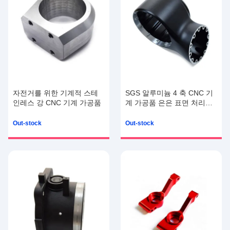
자전거를 위한 기계적 스테
SGS 알루미늄 4 축 CNC 기
인레스 강 CNC 기계 가공품
계 가공품 은은 표면 처리
XSZ489657을 양극 처리합
니다
Out-stock
Out-stock