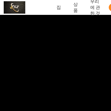
우리
상
집
에 관
품
한 것