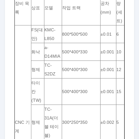
장비 목
공차
량
상표
모델
작업 트랙
록
(mm)
(세
트)
FS(대
KMC-
800*500*500
±0.01
6
만)
L850
a-
화낙
500*400*330
±0.001
10
D14MIA
TC-
형제
500*400*300
±0.001
12
S2DZ
타이
칸
500*400*300
±0.001
15
(TW)
TC-
31A(더
CNC 기
형제
300*250*350
±0.002
5
블 테이
계
블)