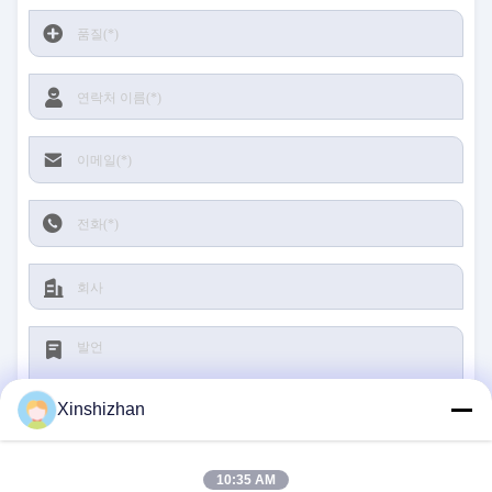
Xinshizhan
10:35 AM
제출