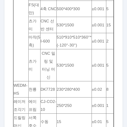
FS(대
4축 CNC
500*400*300
±0.001
5
만)
츠가
CNC 선
530*1500
±0.001
15
미
반 센터
마작(5
510*910*510*360°*
I-600
±0.001
2
축)
(-120°-30°)
CNC 밀
츠가
링 및
530*1500
±0.001
5
미
터닝 머
신
WEDM-
천룡
DK7728
230*280*400
±0.02
8
HS
레이저
에이
CJ-CO2-
250*250
±0.001
1
조각기
프림
10
드릴링
서쪽
수동
15
±0.01
5
머신
호수