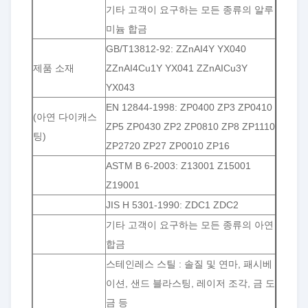
기타 고객이 요구하는 모든 종류의 알루
미늄 합금
GB/T13812-92: ZZnAI4Y YX040
제품 소재
ZZnAI4Cu1Y YX041 ZZnAICu3Y
YX043
EN 12844-1998: ZP0400 ZP3 ZP0410
(아연 다이캐스
ZP5 ZP0430 ZP2 ZP0810 ZP8 ZP1110
팅)
ZP2720 ZP27 ZP0010 ZP16
ASTM B 6-2003: Z13001 Z15001
Z19001
JIS H 5301-1990: ZDC1 ZDC2
기타 고객이 요구하는 모든 종류의 아연
합금
스테인레스 스틸 : 솔질 및 연마, 패시베
이션, 샌드 블라스팅, 레이저 조각, 금 도
금 등