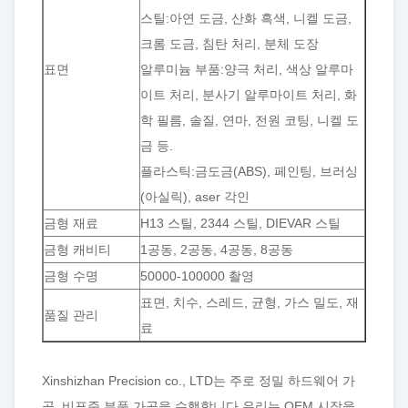
스틸:아연 도금, 산화 흑색, 니켈 도금,
크롬 도금, 침탄 처리, 분체 도장
표면
알루미늄 부품:양극 처리, 색상 알루마
이트 처리, 분사기 알루마이트 처리, 화
학 필름, 솔질, 연마, 전원 코팅, 니켈 도
금 등.
플라스틱:금도금(ABS), 페인팅, 브러싱
(아실릭), aser 각인
금형 재료
H13 스틸, 2344 스틸, DIEVAR 스틸
금형 캐비티
1공동, 2공동, 4공동, 8공동
금형 수명
50000-100000 촬영
표면, 치수, 스레드, 균형, 가스 밀도, 재
품질 관리
료
Xinshizhan Precision co., LTD는 주로 정밀 하드웨어 가
공, 비표준 부품 가공을 수행합니다.우리는 OEM 시장을