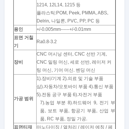
1214, 12L14, 1215 등
플라스틱:POM, Peek, PMMA, ABS,
Delrin, 나일론, PVC, PP, PC 등
용인
+/-0.005mm------+/-0.01mm
표면 거칠
Ra0.8-3.2
기
CNC 머시닝 센터, CNC 선반 기계,
장비
CNC 밀링 머신, 세로 선반, 레이저 커
팅 머신, 기어 머신. 벤딩 머신
1).장비/기계 2).의료 및 기술 부품
삼).자동차/오토바이 부품 4).통신 부품
5).전동 공구 부품 6).자전거 부품
가공 범위
7).농업 부분 8).하드웨어 9, 전기 부
품, 보트 부품, 항공기 부품, 산업 부
품, RC 부품, 정밀 가공.
표면
티
재
아노다이징 / 열처리 / 레이저 에칭 / 페