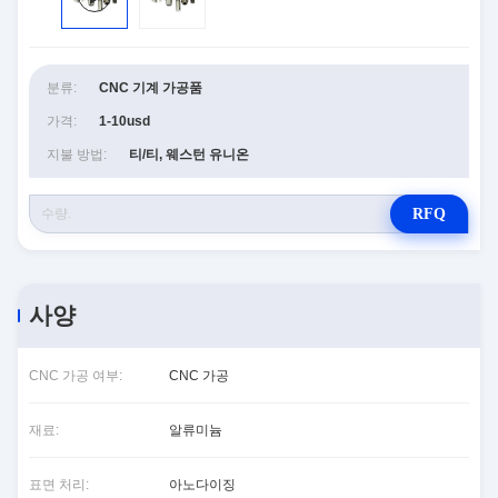
분류:
CNC 기계 가공품
가격:
1-10usd
지불 방법:
티/티, 웨스턴 유니온
RFQ
사양
CNC 가공 여부:
CNC 가공
재료:
알류미늄
표면 처리:
아노다이징