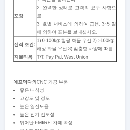
2. 완벽한 상태로 고객의 요구 사항으
포장
로.
3. 호별 서비스에 의하여 급행, 3~5 일
에 의하여 표본을 보내십시오.
1) 0-100kg: 항공 화물 우선 2) >100kg:
선적 조건:
해상 화물 우선.3) 맞춤형 사양에 따름
지불
티
음
T/T, Pay Pal, West Union
에프
먹다
의
CNC 가공 부품
좋은 내식성
고강도 및 경도
높은 열전도율
높은 전기 전도성
뛰어난 EMI/RFI 차폐 속성