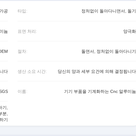
계가공
타입:
정처없이 돌아다니면서, 돌기
미늄
표면 처리:
양극화
OEM
절차:
돌면서, 정처없이 돌아다니기
됩니다
생산 소요 시간:
당신의 양과 세부 요건에 의해 결정됩니다
SGS
이름:
기기 부품을 기계화하는 Cnc 알루미늄
하기
,
부분
,
리하기