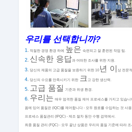
우리를 선택합니까?
높은
1
.
적절한 경영 환경 하에
숙련되고 잘 훈련된 작업 팀.
신속한 응답
2
.
과 어떠한 조사를 위한 지원.
년 이
3
.
당신의 제품의 고급 품질을 보증하기 위한 10
상 전문적
크
4
.
당신의 수요를 만족시키기 위한
고 강한 생산력.
고급 품질
5
.
기준과 위생 환경.
우리는
6
.
매우 엄격한 품질 제어 프로세스를 가지고 있습니다
옴에 있어 품질은 (IQC)를 제어합니다 - 모두 원료를 수입하는 것 사
프로세스 품질관리 (IPQC) - 제조 절차 동안 수행 검역에서.
최종 품질 관리 (FQC) - 모두 끝난 상품은 우리의 품질 기준에 따라