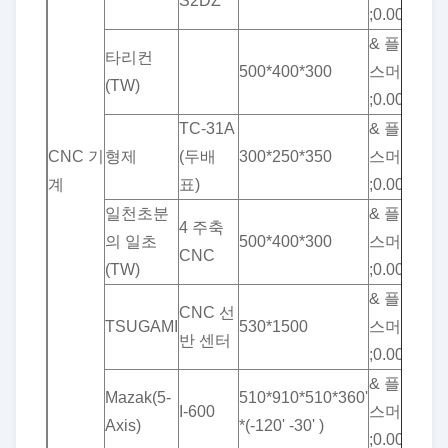
S2DZ
;0.001
& 플러
타리컨
500*400*300
스머킨
15
(TW)
;0.001
TC-31A
& 플러
CNC 기
형제
(두배
300*250*350
스머킨
5
계
표)
;0.002
일천초분
& 플러
4 주축
의 일초
500*400*300
스머킨
5
CNC
(TW)
;0.001
& 플러
CNC 선
TSUGAMI
530*1500
스머킨
15
반 센터
;0.001
& 플러
Mazak(5-
510*910*510*360'
I-600
스머킨
2
Axis)
*(-120' -30' )
;0.001