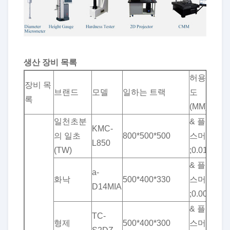
생산 장비 목록
허용한
양
장비 목
브랜드
모델
일하는 트랙
도
(세
록
(MM)
트)
일천초분
& 플러
KMC-
의 일초
800*500*500
스머킨
6
L850
(TW)
;0.01
& 플러
a-
화낙
500*400*330
스머킨
10
D14MIA
;0.001
& 플러
TC-
형제
500*400*300
스머킨
12