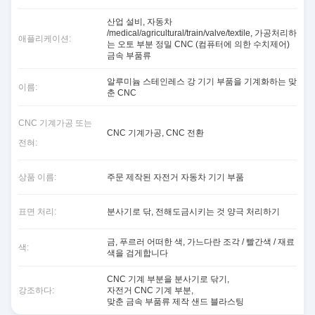
산업 설비, 자동차
/medical/agricultural/train/valve/textile, 가공처리하
애플리케이션:
는 오토 부분 정밀 CNC (컴퓨터에 의한 수치제어)
금속 부품류
알루미늄 스테인레스 강 기기 부품을 기계화하는 맞
이름:
춘 CNC
CNC 기계가공 또는
CNC 기계가공, CNC 전환
전혀:
상품 이름:
주문 제작된 자전거 자동차 기기 부품
표면 처리:
분사기로 닦, 전해도금시키는 것 양극 처리하기
금, 푸르러 어떠한 색, 가느다란 조각 / 빨간색 / 재료
색:
색을 검게합니다
CNC 기계 부분을 분사기로 닦기
,
강조하다:
자전거 CNC 기계 부분
,
맞춘 금속 부품류 제작 샌드 블라스팅