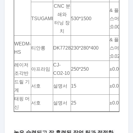
CNC 분
& 플러
쇄와
TSUGAMI
530*1500
스머킨
5
터닝 장
;0.001
치
& 플러
WEDM-
티안롱
DK7728
230*280*400
스머킨
8
HS
;0.02
레이저
CJ-
아프라임
250*250
±0.001
1
조각반
CO2-10
드릴 기
서호
설명서
15
±0.01
5
계
태핑 머
서호
설명서
25
±0.01
5
신
높은 숙련되고 잘 훈련된 작업 팀과 적절한 