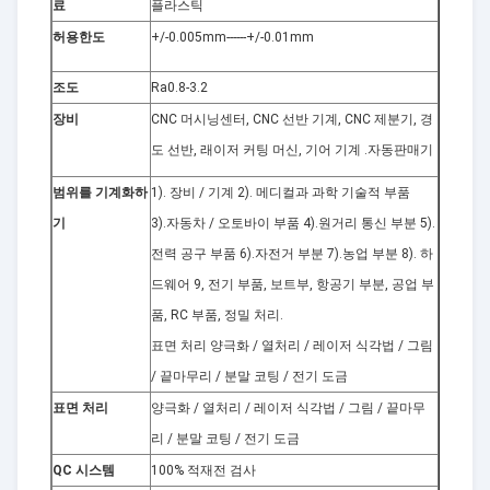
료
플라스틱
허용한도
+/-0.005mm------+/-0.01mm
조도
Ra0.8-3.2
장비
CNC 머시닝센터, CNC 선반 기계, CNC 제분기, 경
도 선반, 래이저 커팅 머신, 기어 기계 .자동판매기
범위를 기계화하
1). 장비 / 기계 2). 메디컬과 과학 기술적 부품
기
3).자동차 / 오토바이 부품 4).원거리 통신 부분 5).
전력 공구 부품 6).자전거 부분 7).농업 부분 8). 하
드웨어 9, 전기 부품, 보트부, 항공기 부분, 공업 부
품, RC 부품, 정밀 처리.
표면 처리 양극화 / 열처리 / 레이저 식각법 / 그림
/ 끝마무리 / 분말 코팅 / 전기 도금
표면 처리
양극화 / 열처리 / 레이저 식각법 / 그림 / 끝마무
리 / 분말 코팅 / 전기 도금
QC 시스템
100% 적재전 검사