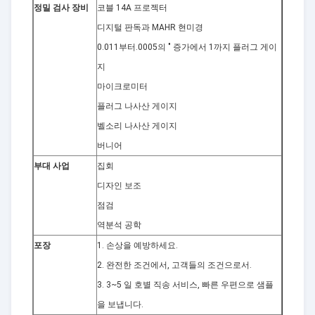
정밀 검사 장비
코블 14A 프로젝터
디지털 판독과 MAHR 현미경
0.011부터.0005의 " 증가에서 1까지 플러그 게이
지
마이크로미터
플러그 나사산 게이지
벨소리 나사산 게이지
버니어
부대 사업
집회
디자인 보조
점검
역분석 공학
포장
1. 손상을 예방하세요.
2. 완전한 조건에서, 고객들의 조건으로서.
3. 3~5 일 호별 직송 서비스, 빠른 우편으로 샘플
을 보냅니다.