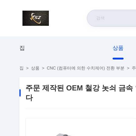
집
상품
집
>
상품
>
CNC (컴퓨터에 의한 수치제어) 전환 부분
>
주
주문 제작된 OEM 철강 놋쇠 금속
다