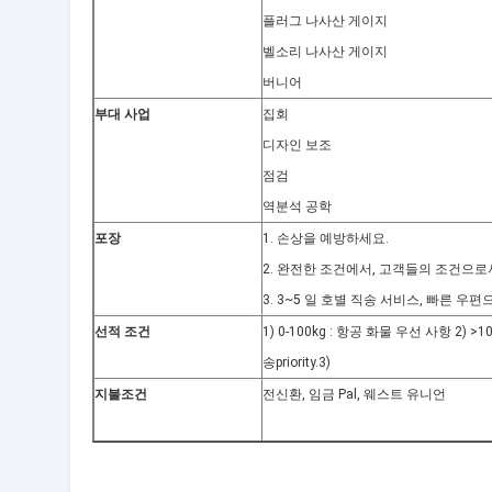
플러그 나사산 게이지
벨소리 나사산 게이지
버니어
부대 사업
집회
디자인 보조
점검
역분석 공학
포장
1. 손상을 예방하세요.
2. 완전한 조건에서, 고객들의 조건으로
3. 3~5 일 호별 직송 서비스, 빠른 우
선적 조건
1) 0-100kg : 항공 화물 우선 사항 2)
송priority.3)
지불조건
전신환, 임금 Pal, 웨스트 유니언