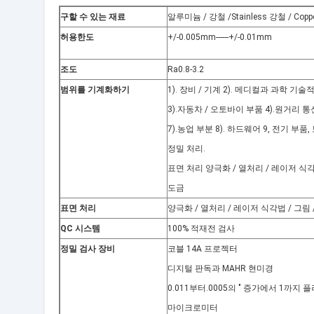
구할 수 있는 재료
알루미늄 / 강철 /Stainless 강철 / Cop
허용한도
+/-0.005mm------+/-0.01mm
조도
Ra0.8-3.2
범위를 기계화하기
1). 장비 / 기계 2). 메디컬과 과학 기술
3).자동차 / 오토바이 부품 4).원거리 통
7).농업 부분 8). 하드웨어 9, 전기 부품
정밀 처리.
표면 처리 양극화 / 열처리 / 레이저 식각법
도금
표면 처리
양극화 / 열처리 / 레이저 식각법 / 그림 
QC 시스템
100% 적재전 검사
정밀 검사 장비
코블 14A 프로젝터
디지털 판독과 MAHR 현미경
0.011부터.0005의 " 증가에서 1까지
마이크로미터