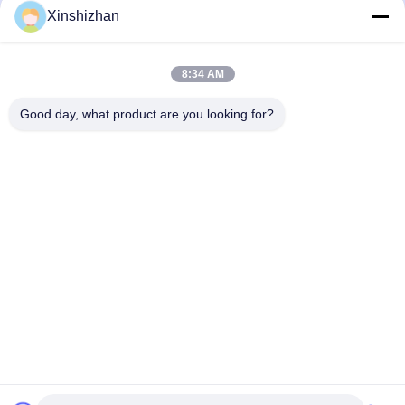
Xinshizhan
8:34 AM
제출
Good day, what product are you looking for?
저희와 연락
주소:
606, 빌딩 C, 롱뱅 케징 과학 공원, 콩민 거
리, 518106, ShenZhen, 중국
이메일:
david.sheng1986@outlook.com
전화:
+8615013682136