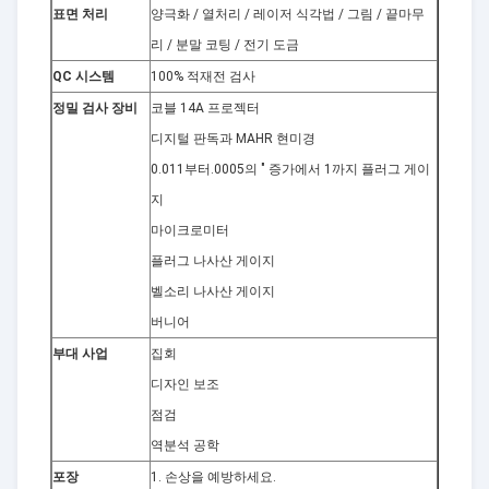
표면 처리
양극화 / 열처리 / 레이저 식각법 / 그림 / 끝마무
리 / 분말 코팅 / 전기 도금
QC 시스템
100% 적재전 검사
정밀 검사 장비
코블 14A 프로젝터
디지털 판독과 MAHR 현미경
0.011부터.0005의 " 증가에서 1까지 플러그 게이
지
마이크로미터
플러그 나사산 게이지
벨소리 나사산 게이지
버니어
부대 사업
집회
디자인 보조
점검
역분석 공학
포장
1. 손상을 예방하세요.