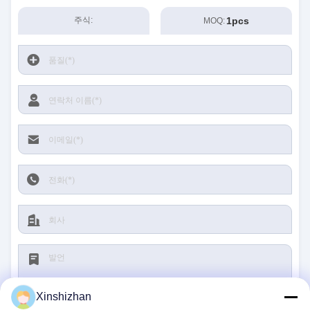
1pcs
주식:
MOQ:
Xinshizhan