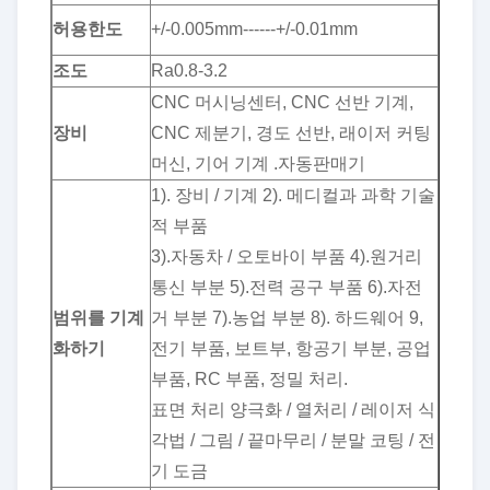
허용한도
+/-0.005mm------+/-0.01mm
조도
Ra0.8-3.2
CNC 머시닝센터, CNC 선반 기계,
장비
CNC 제분기, 경도 선반, 래이저 커팅
머신, 기어 기계 .자동판매기
1). 장비 / 기계 2). 메디컬과 과학 기술
적 부품
3).자동차 / 오토바이 부품 4).원거리
통신 부분 5).전력 공구 부품 6).자전
범위를 기계
거 부분 7).농업 부분 8). 하드웨어 9,
화하기
전기 부품, 보트부, 항공기 부분, 공업
부품, RC 부품, 정밀 처리.
표면 처리 양극화 / 열처리 / 레이저 식
각법 / 그림 / 끝마무리 / 분말 코팅 / 전
기 도금