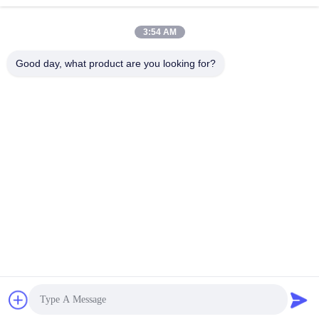
3:54 AM
제출
Good day, what product are you looking for?
저희와 연락
주소:
606, 빌딩 C, 롱뱅 케징 과학 공원, 콩민 거
리, 518106, ShenZhen, 중국
이메일:
david.sheng1986@outlook.com
전화:
+8615013682136
개인정보 보호 정책 |
중국 좋은 품질 CNC 기계 가공품 공급자. 저작권 2022-
2026 Xinshizhan Precision Co., Ltd. 모든 권리는 보호됩니다.