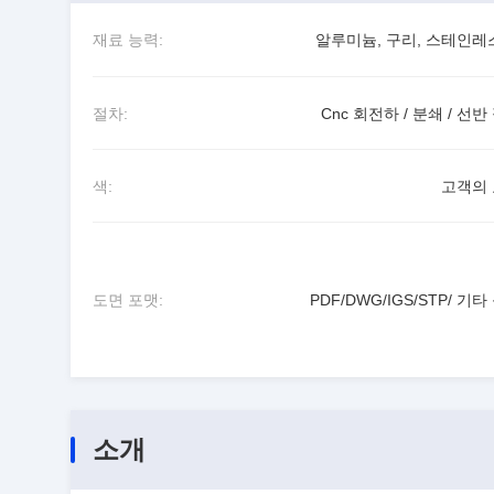
재료 능력:
알루미늄, 구리, 스테인레
절차:
Cnc 회전하 / 분쇄 / 선반
색:
고객의
도면 포맷:
PDF/DWG/IGS/STP/ 기타
소개