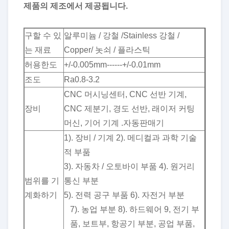
제품의 제조에서 제공됩니다.
구할 수 있
알루미늄 / 강철 /Stainless 강철 /
는 재료
Copper/ 놋쇠 / 플라스틱
허용한도
+/-0.005mm------+/-0.01mm
조도
Ra0.8-3.2
CNC 머시닝센터, CNC 선반 기계,
장비
CNC 제분기, 경도 선반, 래이저 커팅
머신, 기어 기계 .자동판매기
1). 장비 / 기계 2). 메디컬과 과학 기술
적 부품
3). 자동차 / 오토바이 부품 4). 원거리
범위를 기
통신 부분
계화하기
5). 전력 공구 부품 6). 자전거 부분
7). 농업 부분 8). 하드웨어 9, 전기 부
품, 보트부, 항공기 부분, 공업 부품,