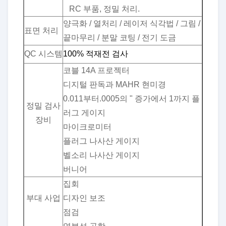
RC 부품, 정밀 처리.
양극화 / 열처리 / 레이저 식각법 / 그림 /
표면 처리
끝마무리 / 분말 코팅 / 전기 도금
QC 시스템
100% 적재전 검사
코블 14A 프로젝터
디지털 판독과 MAHR 현미경
0.011부터.0005의 " 증가에서 1까지 플
정밀 검사
러그 게이지
장비
마이크로미터
플러그 나사산 게이지
벨소리 나사산 게이지
버니어
집회
부대 사업
디자인 보조
점검