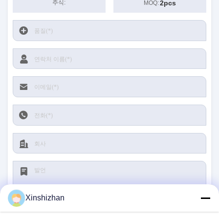
2pcs
주식:
MOQ:
Xinshizhan