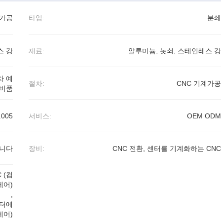
계가공
타입:
분쇄
스 강
재료:
알루미늄, 놋쇠, 스테인레스 강
차 예
절차:
CNC 기계가공
비품
.005
서비스:
OEM ODM
합니다
장비:
CNC 전환, 센터를 기계화하는 CNC
 (컴
제어)
,
퓨터에
제어)